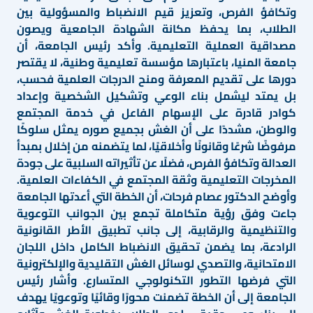
وتكافؤ الفرص، وتعزيز قيم الانضباط والمسؤولية بين
الطلاب، بما يحفظ مكانة الشهادة الجامعية ويصون
مصداقية العملية التعليمية. وأكد رئيس الجامعة، أن
جامعة المنيا، باعتبارها مؤسسة تعليمية وطنية، لا يقتصر
دورها على تقديم المعرفة ومنح الدرجات العلمية فحسب،
بل يمتد ليشمل بناء الوعي وتشكيل الشخصية وإعداد
كوادر قادرة على الإسهام الفاعل في خدمة المجتمع
والوطن، مشددًا على أن الغش بجميع صوره يمثل سلوكًا
مرفوضًا شرعًا وقانونًا وأخلاقيًا، لما يتضمنه من إخلال بمبدأ
العدالة وتكافؤ الفرص، فضلًا عن تأثيراته السلبية على جودة
المخرجات التعليمية وثقة المجتمع في الكفاءات العلمية.
وأوضح الدكتور عصام فرحات، أن الخطة التي أعدتها الجامعة
جاءت وفق رؤية متكاملة تجمع بين الجوانب التوعوية
والتنظيمية والرقابية، إلى جانب تطبيق الأطر القانونية
الرادعة، بما يضمن تحقيق الانضباط الكامل داخل اللجان
الامتحانية، والتصدي لوسائل الغش التقليدية والإلكترونية
التي فرضها التطور التكنولوجي المتسارع. وأشار رئيس
الجامعة إلى أن الخطة تضمنت محورًا وقائيًا وتوعويًا يهدف