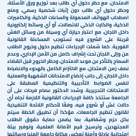
الامتحان، مع حظر دخول أي طالب بعد توزيع ورق الأسئلة،
وحظر دخول أي طالب دون إثبات شخصية رسمي، ومنع
اصطحاب الهواتف المحمولة والساعات الذكية، والكاميرات
الذكية، والكارت الذكي للاتصالات، أو أي وسائط إلكترونية
داخل اللجان، مع اعتبار حيازة أي وسيلة من وسائل الغش
قرينة على الشروع فيه تستوجب المساءلة القانونية
الفورية. كما شملت الإجراءات تنظيم دخول وخروج الطلاب
من وإلى اللجان تحت إشراف كامل من الأمن الإداري، وعدم
السماح بالتأخر عن موعد الامتحان، وحظر الخروج قبل انقضاء
نصف زمن الامتحان، مع الالتزام الكامل بالهدوء والانضباط
داخل اللجان، إلى جانب إخضاع الامتحانات الشفهية والعملية
لنفس الضوابط التأديبية والتنظيمية المطبقة على
الامتحانات التحريرية. وشدد الدكتور عصام فرحات على أن
الجامعة ستتخذ كافة الإجراءات القانونية اللازمة تجاه أي
حالات غش أو شروع فيه، وفقًا لأحكام اللائحة التنفيذية
لقانون تنظيم الجامعات، مؤكدًا أن تطبيق الخطة سيتم
بكل حزم وشفافية، بما يضمن حماية حقوق الطلاب
المجتهدين، وترسيخ قيم الأمانة العلمية، وتوفير بيئة
امتحانية عادلة وآمنة تعكس مكانة جامعة المنيا ورسالتها