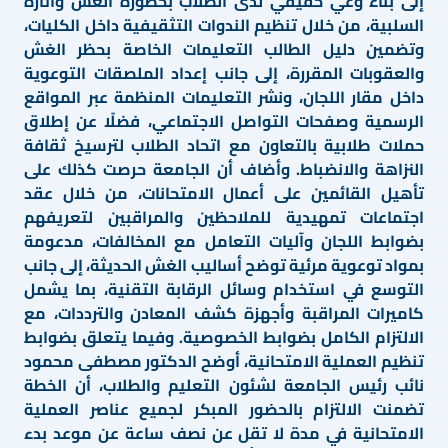
إلى بناء وعي حقيقي لدى الطلاب بخطورة الغش وآثاره
السلبية، من خلال تنظيم الندوات التثقيفية داخل الكليات،
وتضمين دليل الطالب التعليمات الخاصة بحظر الغش
والعقوبات المقررة، إلى جانب إعداد الملصقات التوعوية
داخل مقار اللجان، ونشر التعليمات المنظمة عبر المواقع
الرسمية وصفحات التواصل الاجتماعي، فضلًا عن إطلاق
حملات طلابية بالتعاون مع اتحاد الطلاب لترسيخ ثقافة
النزاهة والانضباط. وأضاف أن الجامعة حرصت كذلك على
تأهيل القائمين على أعمال الامتحانات، من خلال عقد
اجتماعات تمهيدية للملاحظين والمراقبين لتعريفهم
بضوابط اللجان وآليات التعامل مع المخالفات، مدعومة
بمواد توعوية مرئية توضح أساليب الغش الحديثة، إلى جانب
التوسع في استخدام وسائل الرقابة التقنية، بما يشمل
كاميرات المراقبة وأجهزة كشف المعادن والترددات، مع
الالتزام الكامل بضوابط الخصوصية. وفيما يتعلق بضوابط
تنظيم العملية الامتحانية، أوضح الدكتور مصطفى محمود
نائب رئيس الجامعة لشئون التعليم والطلاب، أن الخطة
تضمنت الالتزام بالحضور المبكر لجميع عناصر العملية
الامتحانية في مدة لا تقل عن نصف ساعة عن موعد بدء