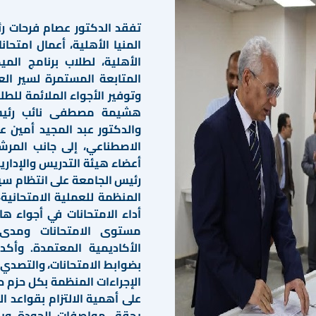
تفقد الدكتور عصام فرحات رئ
المنيا الأهلية، أعمال امتحان
الأهلية، لطلاب برنامج المي
المتابعة المستمرة لسير العم
وتوفير الأجواء الملائمة للطل
هشيمة مصطفى نائب رئيس ج
والدكتور عبد المجيد أمين ع
الاصطناعي، إلى جانب المرش
أعضاء هيئة التدريس والإداري
رئيس الجامعة على انتظام سير 
المنظمة للعملية الامتحانية،
أداء الامتحانات في أجواء ه
مستوى الامتحانات ومدى ت
الأكاديمية المعتمدة. وأكد
بضوابط الامتحانات، والتصدي
الإجراءات المنظمة بكل حزم ح
على أهمية الالتزام بقواعد ال
يحقق مواصفات الجودة ويق