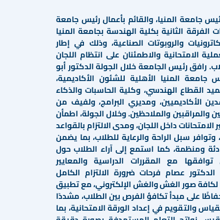
يس جامعة المنيا، والقائم بأعمال رئيس جامعة
ات الفرقة الثانية بكلية الهندسة بجامعة المنيا
كاترونيات والروبوتات الصناعية، وذلك في إطار
لية الامتحانية والاطمئنان على انتظام اللجان
اب. رافق رئيس الجامعة خلال الجولة الدكتور أبو
امعة المنيا الأهلية للشئون الأكاديمية،
ميد القطاع الهندسي، وكلية الحاسبات والذكاء
دين الأكاديميين، ومديري البرامج، ولفيف من
ين والمراقبين والملاحظين. وخلال الجولة، اطمأن
الامتحانات داخل اللجان، ومدى الالتزام بالقواعد
 وتوافر سبل الراحة والرعاية للطلاب، بما يضمن
ادئة ومنظمة، كما استمع إلى آراء الطلاب حول
وافقها مع المقررات الدراسية والمعايير
 الدكتور عصام فرحات ضرورة الالتزام الكامل
 لكافة صور الغش والغش الإلكتروني، مع تطبيق
فاظًا على مبدأ تكافؤ الفرص بين الطلاب، مشددًا
قياس والتقويم في إعداد الورقة الامتحانية، بما
يس نواتج التعلم المستهدفة بصورة دقيقة