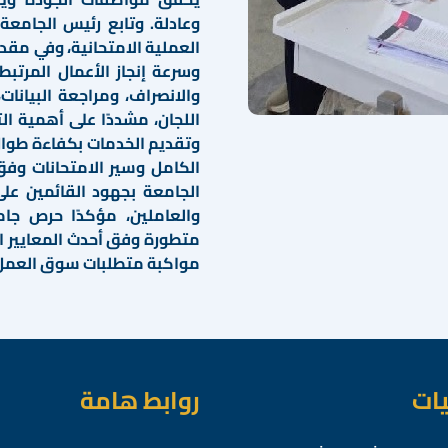
وعادلة. وتابع رئيس الجامعة 
العملية الامتحانية، وفي مقدم
وسرعة إنجاز الأعمال المرتب
والانصراف، ومراجعة البيانات
اللجان، مشددًا على أهمية ال
وتقديم الخدمات بكفاءة طوال 
الكامل وسير الامتحانات وفق
الجامعة بجهود القائمين على
والعاملين، مؤكدًا حرص جام
متطورة وفق أحدث المعايير ال
مواكبة متطلبات سوق العمل و
يات
روابط هامة