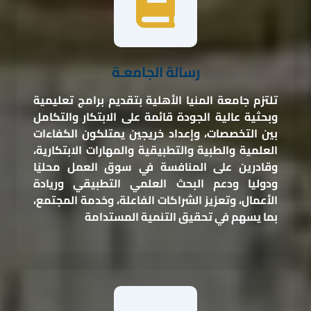
رسالة الجامعـة
تلتزم جامعة المنيا الأهلية بتقديم برامج تعليمية
وبحثية عالية الجودة قائمة على الابتكار والتكامل
بين التخصصات، وإعداد خريجين يمتلكون الكفاءات
العلمية والطبية والتطبيقية والمهارات الابتكارية،
وقادرين على المنافسة في سوق العمل محليًا
ودوليا ودعم البحث العلمي التطبيقي وريادة
الأعمال، وتعزيز الشراكات الفاعلة، وخدمة المجتمع،
بما يسهم في تحقيق التنمية المستدامة