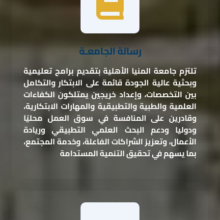
رسالة الجامعـة
تلتزم جامعة المنيا الأهلية بتقديم برامج تعليمية
وبحثية عالية الجودة قائمة على الابتكار والتكامل
بين التخصصات، وإعداد خريجين يمتلكون الكفاءات
العلمية والطبية والتطبيقية والمهارات الابتكارية،
وقادرين على المنافسة في سوق العمل محليًا
ودوليا ودعم البحث العلمي التطبيقي وريادة
الأعمال، وتعزيز الشراكات الفاعلة، وخدمة المجتمع،
بما يسهم في تحقيق التنمية المستدامة