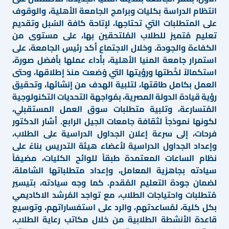
انتظام الدراسة بكليات وبرامج الجامعة الأهلية، والوقوف
على المتطلبات التي تحتاجها، لإتاحة كافة السُبل وتقديم
تعليم مُتميز للطلاب المُلتحقين بها، على مستوى من
الكفاءة والجودة. وخلال الاجتماع أكد رئيس الجامعة، على
استمرار جامعة المنيا الأهلية، بأداء عملها بأفضل صورة،
استكمالاً لخُطتها ورؤيتها التي وُضعت منذ إطلاقها، وحتى
العمل بكامل طاقتها، لتلبية الهدف من إنشائها، وتحقيق
رؤية قيادة الدولة المصرية، بمُواجهة التحديات التكنولوجية
المُتسارعة، وتلبية متطلبات سوق العمل المستقبلي،
لكونها نموذجاً لثقافة جامعات الجيل الرابع. أشار الدكتور
فرحات، إلى سرعة إعلان الجداول الدراسية على الطلاب،
وإعداد الجداول الدراسية لأعضاء هيئة التدريس بناءً على
نظام الساعات المعتمدة طبقاً للوائح الكليات، مضيفاً
سيادته بجاهزية المعامل، وإعداد متطلباتها الشاملة،
لضمان جودة التعليم المُقدم. كما وجه سيادته، بتيسير
مُتطلبات واحتياجات الطلاب، مع تواجد المُرشد الاكاديمي
بكل كلية، لمُساعدتهم، والرد على استفساراتهم، وتوسيع
قاعدة الأنشطة الطلابية من خلال مكاتب رعاية الطلاب،