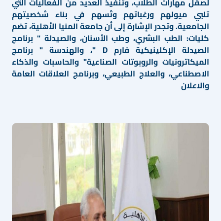
لصقل مهارات الطلاب، وتنفيذ العديد من الفعاليات التي
تلبي ميولهم ورغباتهم وتُسهم في بناء شخصيتهم
الجامعية. وتجدر الإشارة إلى أن جامعة المنيا الأهلية، تضم
كليات: الطب البشري، وطب الأسنان، والصيدلة " برنامج
الصيدلة الإكلينيكية فارم D "، والهندسة " برنامج
الميكاترونيات والروبوتات الصناعية" والحاسبات والذكاء
الاصطناعي، والعلاج الطبيعي، وبرنامج العلاقات العامة
والاعلان