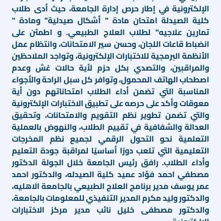
الإلكترونية في إطار حرص إدارة الجامعة، حيث أدى طلاب
كلية الصيدلة امتحان مادة " أشكال صيدلية" ومادة "
تمارين علاجيه" لطلاب العلاج الطبيعي. و اطمئن على
انضباط قاعات اللجان، وحسن سير الامتحانات، وانتظام عمل
الأنظمة البرمجية للاختبارات الإلكترونية، وتواجد الملاحظين
والمراقبين، والتصدي بكل حزم لأية حالات غش وعدم
اصطحاب الهاتف المحمول، وتوافر كل سبل الراحة والأجواء
المناسبة التي تضمن أداء الطلاب امتحاناتهم دون أية
معوقات وأكد على حرصه على تطبيق الاختبارات الإلكترونية
والتي تضمن تطوير نظم التقويم والامتحانات، وتحقيق
العدالة والشفافية في تقييم الطلاب، والنهوض بالعملية
التعلمية نحو التحول الرقمي لجميع نظم المخرجات
التعليمية التي تلعب دورًا أساسيًا لمراقبة جودة التعليم
وأداء الطلاب. رافق رئيس الجامعة خلال الجولة الدكتور
مصطفي احمد فؤاد عميد كلية الصيدله، والدكتور احمد
عمر يوسف مدير برنامج العلاج الطبيعي بالجامعة الاهليه،
والدكتور وليد مكرم المدير التنفيذي للمعلومات بالجامعة،
والدكتور مصطفى خليل نائب مدير مركز الاختبارات