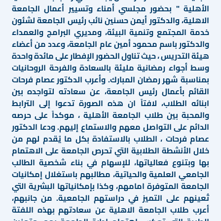
الأهلية " بحضور مجلسي أمناء وتسيير أعمال الجامعة
الاهلية، والدكتور أيمن حسنين نائب رئيس الجامعة لشئون
خدمة المجتمع وتنمية البيئة، ومديري البرامج والعمداء
والدكتور باسم محمود أمين عام الجامعة، وعدد من أعضاء
هيئة التدريس ، حيث تناول الحضور الإفطار على مائدة واحدة
وسط أجواء رمضانية مليئة بالسعادة والفرحة الروحانيات
بمناسبة شهر رمضان المبارك. وأعرب الدكتور عصام فرحات
القائم بأعمال رئيس الجامعة، عن سعادته لتواجده بين
ابنائه الطلاب، لافتاً ان هذه الصورة تدعوا إلى الترابط
والمحبة بين طلاب الجامعة الأهلية ، موكداً على حرصه
الدائم على التواصل معهم والاستماع إليهم. ودعا الدكتور
عصام فرحات ، الطلاب بالاستفادة بكل ما يُقدم لهم من
خلال الأنشطة الطلابية التي تحرص الجامعة على الاهتمام
بها وبتنوع فعالياتها، للإسهام في بناء شخصية الطالب
الجامعي العلمية والحياتية، مطالبهم باستغلال إمكانيات
الجامعة المتوفرة امامهم، وكذا بإمكانياتها البشرية التي
تُعينهم على التميز في دراستهم الجامعية. من جانبهم،
أعرب طلاب الجامعة الاهلية عن سعادتهم بهذه اللفتة