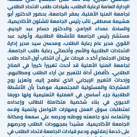
الإدارة العامة لرعاية الطلاب، بقيادات طلاب الاتحاد الطلابي
لجامعة المنيا الأهلية، بمقر الجامعة، بحضور الدكتور أبو
هشيمة مصطفى نائب رئيس الجامعة للشئون الأكاديمية،
والسادة عمداء البرامج، والدكتور حسام عبد الرحيم،
مستشار رئيس الجامعة للأنشطة الطلابية، وأ.وليد عبد
القوي مدير عام رعاية الطلاب، ومحسن سيد مدير إدارة
الاتحادات الطلابية والأسر، وأخصائي رعاية طلاب الجامعة.
وخلال الاجتماع أكد د. فرحات علي أن انتخاب أول اتحاد طلاب
لجامعة المنيا الأهلية قد أحدث تغييراً كبيراً في المناخ
الطلابي، كأفضل أداة للتعبير عن آراء الطلاب ومطالبهم،
وإحداث التغيير الإيجابي الذي نطمح إليه، وتعزيز روح
المشاركة والمسئولية المجتمعية، موضحاً بأن الأنشطة
الطلابية جزء أساسي في العملية التعليمية ولها دورها
الحيوي في بناء شخصية متكاملة للطالب وإعداده
لمتطلبات سوق العمل ومهارات التواصل وتنمية ولاءه
وانتماءه نحو جامعته ووطنه وحرصه علي سمعة ومكانة
الجامعة الأكاديمية، مشيداً بمجهودات الطلاب وحرصهم
على خدمة زملائهم، ودعم قيادات الجامعة لاتحاد الطلاب في