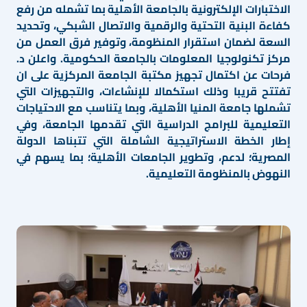
الاختبارات الإلكترونية بالجامعة الأهلية بما تشمله من رفع
كفاءة البنية التحتية والرقمية والاتصال الشبكي، وتحديد
السعة لضمان استقرار المنظومة، وتوفير فرق العمل من
مركز تكنولوجيا المعلومات بالجامعة الحكومية. واعلن د.
فرحات عن اكتمال تجهيز مكتبة الجامعة المركزية على ان
تفتتح قريبا وذلك استكمالا للإنشاءات، والتجهيزات التي
تشملها جامعة المنيا الأهلية، وبما يتناسب مع الاحتياجات
التعليمية للبرامج الدراسية التي تقدمها الجامعة، وفي
إطار الخطة الاستراتيجية الشاملة التي تتبناها الدولة
المصرية؛ لدعم، وتطوير الجامعات الأهلية؛ بما يسهم في
النهوض بالمنظومة التعليمية.