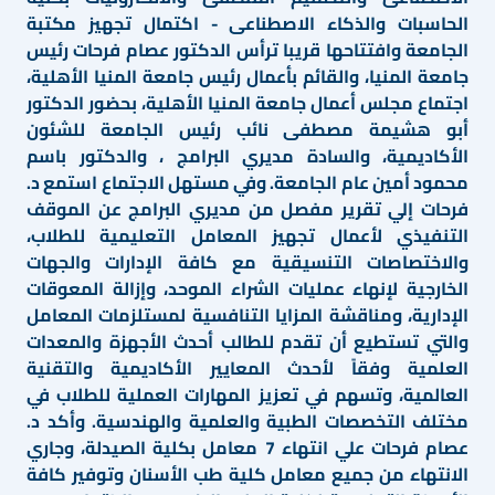
الحاسبات والذكاء الاصطناعى - اكتمال تجهيز مكتبة
الجامعة وافتتاحها قريبا ترأس الدكتور عصام فرحات رئيس
جامعة المنيا، والقائم بأعمال رئيس جامعة المنيا الأهلية،
اجتماع مجلس أعمال جامعة المنيا الأهلية، بحضور الدكتور
أبو هشيمة مصطفى نائب رئيس الجامعة للشئون
الأكاديمية، والسادة مديري البرامج ، والدكتور باسم
محمود أمين عام الجامعة. وفي مستهل الاجتماع استمع د.
فرحات إلي تقرير مفصل من مديري البرامج عن الموقف
التنفيذي لأعمال تجهيز المعامل التعليمية للطلاب،
والاختصاصات التنسيقية مع كافة الإدارات والجهات
الخارجية لإنهاء عمليات الشراء الموحد، وإزالة المعوقات
الإدارية، ومناقشة المزايا التنافسية لمستلزمات المعامل
والتي تستطيع أن تقدم للطالب أحدث الأجهزة والمعدات
العلمية وفقاً لأحدث المعايير الأكاديمية والتقنية
العالمية، وتسهم في تعزيز المهارات العملية للطلاب في
مختلف التخصصات الطبية والعلمية والهندسية. وأكد د.
عصام فرحات علي انتهاء 7 معامل بكلية الصيدلة، وجاري
الانتهاء من جميع معامل كلية طب الأسنان وتوفير كافة