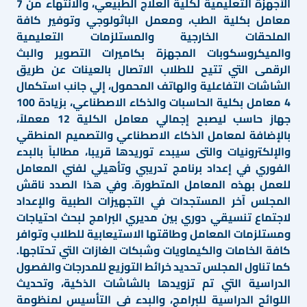
الأجهزة التعليمية لكلية العلاج الطبيعي، والانتهاء من 7
معامل بكلية الطب، ومعمل الباثولوجي وتوفير كافة
الملحقات الخارجية والمستلزمات التعليمية
والميكروسكوبات المجهزة بكاميرات التصوير والبث
الرقمى التي تتيح للطلاب الاتصال بالعينات عن طريق
الشاشات التفاعلية والهاتف المحمول، إلي جانب استكمال
4 معامل بكلية الحاسبات والذكاء الاصطناعي، بزيادة 100
جهاز حاسب ليصبح إجمالي معامل الكلية 12 معملاً،
بالإضافة لمعامل الذكاء الاصطناعي والتصميم المنطقي
والإلكترونيات والتى سيبدء توريدها قريبا، مطالباً بالبدء
الفوري في إعداد برنامج تدريبي وتأهيلي لفني المعامل
للعمل بهذه المعامل المتطورة. وفي هذا الصدد ناقش
المجلس آخر المستجدات في التجهيزات الطبية والإعداد
لاجتماع تنسيقي دوري بين مديري البرامج لبحث احتياجات
ومستلزمات المعامل وطاقتها الاستيعابية للطلاب وتوافر
كافة الخامات والكيماويات وشبكات الغازات التي تحتاجها.
كما تناول المجلس تحديد خرائط التوزيع للمدرجات والفصول
الدراسية التي تم تزويدها بالشاشات الذكية، وتحديث
اللوائح الدراسية للبرامج، والبدء في التأسيس لمنظومة