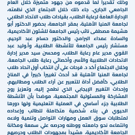
وذلك تقديراً لما قدموه من جهود متميزة خلال العام
الجامعي الجاري. جاء ذلك خلال الاجتماع الذي نظمته،
الإدارة العامة لرعاية الطلاب، بقيادات طلاب الاتحاد الطلابي
لجامعة المنيا الأهلية، بمقر الجامعة، بحضور الدكتور أبو
هشيمة مصطفى نائب رئيس الجامعة للشئون الأكاديمية،
والسادة عمداء البرامج، والدكتور حسام عبد الرحيم،
مستشار رئيس الجامعة للأنشطة الطلابية، وأ.وليد عبد
القوي مدير عام رعاية الطلاب، ومحسن سيد مدير إدارة
الاتحادات الطلابية والأسر، وأخصائي رعاية طلاب الجامعة.
وخلال الاجتماع أكد د. فرحات علي أن انتخاب أول اتحاد طلاب
لجامعة المنيا الأهلية قد أحدث تغييراً كبيراً في المناخ
الطلابي، كأفضل أداة للتعبير عن آراء الطلاب ومطالبهم،
وإحداث التغيير الإيجابي الذي نطمح إليه، وتعزيز روح
المشاركة والمسئولية المجتمعية، موضحاً بأن الأنشطة
الطلابية جزء أساسي في العملية التعليمية ولها دورها
الحيوي في بناء شخصية متكاملة للطالب وإعداده
لمتطلبات سوق العمل ومهارات التواصل وتنمية ولاءه
وانتماءه نحو جامعته ووطنه وحرصه علي سمعة ومكانة
الجامعة الأكاديمية، مشيداً بمجهودات الطلاب وحرصهم