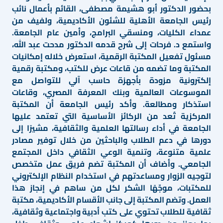
بحضور الدكتور أبو هشيمة مصطفى، القائم بأعمال نائب
رئيس الجامعة الأهلية للشئون الأكاديمية، ولفيف من
عمداء الكليات، ومنسقي البرامج، وأمين عام الجامعة.
واستمع د. فرحات إلى شرح قدمه الدكتور مدحت عبد الله،
مسئول تفعيل المكتبة الرقمية، استعرض خلاله إمكانيات
المكتبة وما تضمه من قاعات عرض للكتب، ومكتبة رقمية
إلكترونية مزودة بأجهزة حاسب آلي للتواصل مع
الموسوعات العالمية وبنك المعرفة المصري، وقاعات
استذكار ومطالعة. وأكد رئيس الجامعة أن المكتبة
المركزية تُعد من الركائز الأساسية التي تعتمد عليها
الجامعة في أداء رسالتها العلمية والثقافية، مشيرًا إلى
دورها في دعم الطلاب والباحثين من خلال توفير مصادر
علمية متنوعة، وتنمية الوعي الثقافي داخل المجتمع
الجامعي. وأضاف أن المكتبة تضم فريق عمل متخصص
لتوجيه الزوار ومساعدتهم في استخدام النظام الإلكتروني
للمكتبات، موجّهًا الشكر لكل من ساهم في إنجاز هذا
العمل. وتضم المكتبة إلى جانب الأقسام الأكاديمية، مكتبة
ثقافية للطلاب تحتوي على كتب أدبية واجتماعية وثقافية،