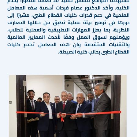
تستهدف التوسع لتشمل تنفيذ 20 معملًا متطورًا يخدم
الكلية. وأكد الدكتور عصام فرحات أهمية هذه المعامل
العلمية في دعم قدرات كليات القطاع الطبي، مشيرًا إلى
دورها في توفير بيئة عملية تطبق من خلالها المعارف
النظرية، بما يعزز المهارات التطبيقية والعملية للطلاب،
ويؤهلهم لسوق العمل وفقًا لأحدث المعايير العالمية
والتقنيات المتقدمة وان هذه المعامل تخدم كليات
القطاع الطبى بحانب كلية الصيدلة.