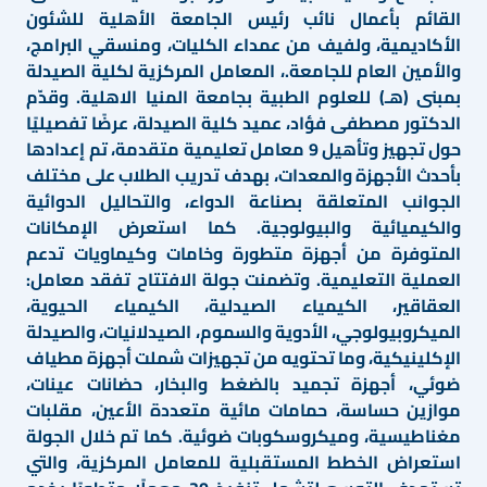
القائم بأعمال نائب رئيس الجامعة الأهلية للشئون
الأكاديمية، ولفيف من عمداء الكليات، ومنسقي البرامج،
والأمين العام للجامعة.، المعامل المركزية لكلية الصيدلة
بمبنى (هـ) للعلوم الطبية بجامعة المنيا الاهلية. وقدّم
الدكتور مصطفى فؤاد، عميد كلية الصيدلة، عرضًا تفصيليًا
حول تجهيز وتأهيل 9 معامل تعليمية متقدمة، تم إعدادها
بأحدث الأجهزة والمعدات، بهدف تدريب الطلاب على مختلف
الجوانب المتعلقة بصناعة الدواء، والتحاليل الدوائية
والكيميائية والبيولوجية. كما استعرض الإمكانات
المتوفرة من أجهزة متطورة وخامات وكيماويات تدعم
العملية التعليمية. وتضمنت جولة الافتتاح تفقد معامل:
العقاقير، الكيمياء الصيدلية، الكيمياء الحيوية،
الميكروبيولوجي، الأدوية والسموم، الصيدلانيات، والصيدلة
الإكلينيكية، وما تحتويه من تجهيزات شملت أجهزة مطياف
ضوئي، أجهزة تجميد بالضغط والبخار، حضانات عينات،
موازين حساسة، حمامات مائية متعددة الأعين، مقلبات
مغناطيسية، وميكروسكوبات ضوئية. كما تم خلال الجولة
استعراض الخطط المستقبلية للمعامل المركزية، والتي