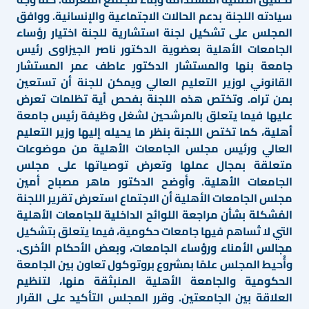
سيادته اللجنة بدعم الحالات الاجتماعية والإنسانية. ووافق
المجلس على تشكيل لجنة استشارية للجنة اختيار رؤساء
الجامعات الأهلية بعضوية الدكتور ناصر الجيزاوى رئيس
جامعة بنها والمستشار الدكتور عاطف عمر المستشار
القانوني لوزير التعليم العالي ويمكن للجنة أن تستعين
بمن تراه. وتختص هذه اللجنة بفحص أية تظلمات تعرض
عليها فيما يتعلق بالمرشحين لشغل وظيفة رئيس جامعة
أهلية، كما تختص اللجنة بنظر ما يحيله إليها وزير التعليم
العالي ورئيس مجلس الجامعات الأهلية من موضوعات
متعلقة بمجال عملها وتعرض توصياتها على مجلس
الجامعات الأهلية. وأوضح الدكتور ماهر مصباح أمين
مجلس الجامعات الأهلية أن الاجتماع استعرض تقرير اللجنة
المُشكلة بشأن مراجعة اللوائح الداخلية للجامعات الأهلية
التي لا تُساهم فيها جامعات حكومية، فيما يتعلق بتشكيل
مجالس الأمناء ورؤساء الجامعات، وبعض الأحكام الأخرى.
وأُحيط المجلس علمًا بمشروع بروتوكول تعاون بين الجامعة
الحكومية والجامعة الأهلية المنبثقة منها، لتنظيم
العلاقة بين الجامعتين. وقرر المجلس التأكيد على القرار