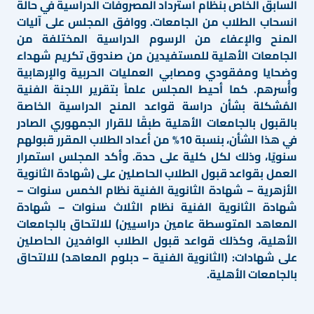
السابق الخاص بنظام استرداد المصروفات الدراسية في حالة
انسحاب الطلاب من الجامعات. ووافق المجلس على آليات
المنح والإعفاء من الرسوم الدراسية المختلفة من
الجامعات الأهلية للمستفيدين من صندوق تكريم شهداء
وضحايا ومفقودي ومصابي العمليات الحربية والإرهابية
وأُسرهم. كما أحيط المجلس علماً بتقرير اللجنة الفنية
المُشكلة بشأن دراسة قواعد المنح الدراسية الخاصة
بالقبول بالجامعات الأهلية طبقًا للقرار الجمهوري الصادر
في هذا الشأن، بنسبة 10% من أعداد الطلاب المقرر قبولهم
سنويًا، وذلك لكل كلية على حدة. وأكد المجلس استمرار
العمل بقواعد قبول الطلاب الحاصلين على (شهادة الثانوية
الأزهرية – شهادة الثانوية الفنية نظام الخمس سنوات –
شهادة الثانوية الفنية نظام الثلاث سنوات – شهادة
المعاهد المتوسطة عامين دراسيين) للالتحاق بالجامعات
الأهلية، وكذلك قواعد قبول الطلاب الوافدين الحاصلين
على شهادات: (الثانوية الفنية – دبلوم المعاهد) للالتحاق
بالجامعات الأهلية.