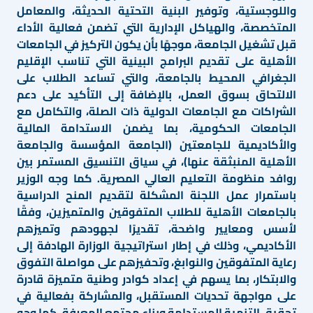
واللوجستية، وتوفير البنية التحتية الحديثة، والمعامل
المتخصصة، والهياكل الإدارية التي تضمن فعالية الأداء
قبل تشغيل الجامعة، موجهًا بأن يكون التركيز في الجامعات
الأهلية على تقديم البرامج البينية التي تناسب الإقليم
الجغرافي المحيط بالجامعة، والتي تساعد الطلاب على
الالتحاق بسوق العمل، بالإضافة إلى التأكيد على دعم
الشراكات مع الجامعات الدولية ذات الصلة، والتكامل مع
الجامعات الحكومية، بما يضمن الاستدامة المالية
والأكاديمية للجامعتين (الجامعة المؤسسة والجامعة
الأهلية المنبثقة عنها)، في سياق التنسيق المستمر بين
روافد منظومة التعليم العالي المصرية. كما وجه الوزير
باستمرار عمل اللجنة المشكلة لتقديم المنح الدراسية
بالجامعات الأهلية للطلاب المتفوقين والمتميزين، وفقًا
لأسس ومعايير واضحة، تقديرًا لجهودهم وتميزهم
الأكاديمي، وذلك في إطار استراتيجية الوزارة الهادفة إلى
رعاية المتفوقين والنوابغ، وتحفيزهم على مواصلة التفوق
والابتكار، بما يسهم في إعداد كوادر وطنية متميزة قادرة
على مواجهة تحديات المستقبل، والمشاركة بفعالية في
تحقيق التنمية المستدامة وبناء مجتمع المعرفة. كما وجه