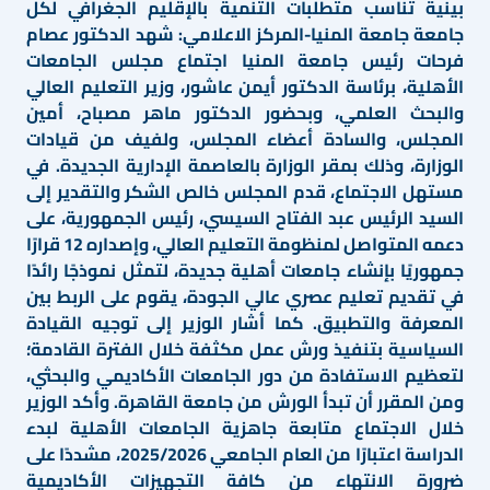
بينية تناسب متطلبات التنمية بالإقليم الجغرافي لكل
جامعة جامعة المنيا-المركز الاعلامي: شهد الدكتور عصام
فرحات رئيس جامعة المنيا اجتماع مجلس الجامعات
الأهلية، برئاسة الدكتور أيمن عاشور، وزير التعليم العالي
والبحث العلمي، وبحضور الدكتور ماهر مصباح، أمين
المجلس، والسادة أعضاء المجلس، ولفيف من قيادات
الوزارة، وذلك بمقر الوزارة بالعاصمة الإدارية الجديدة. في
مستهل الاجتماع، قدم المجلس خالص الشكر والتقدير إلى
السيد الرئيس عبد الفتاح السيسي، رئيس الجمهورية، على
دعمه المتواصل لمنظومة التعليم العالي، وإصداره 12 قرارًا
جمهوريًا بإنشاء جامعات أهلية جديدة، لتمثل نموذجًا رائدًا
في تقديم تعليم عصري عالي الجودة، يقوم على الربط بين
المعرفة والتطبيق. كما أشار الوزير إلى توجيه القيادة
السياسية بتنفيذ ورش عمل مكثفة خلال الفترة القادمة؛
لتعظيم الاستفادة من دور الجامعات الأكاديمي والبحثي،
ومن المقرر أن تبدأ الورش من جامعة القاهرة. وأكد الوزير
خلال الاجتماع متابعة جاهزية الجامعات الأهلية لبدء
الدراسة اعتبارًا من العام الجامعي 2025/2026، مشددًا على
ضرورة الانتهاء من كافة التجهيزات الأكاديمية