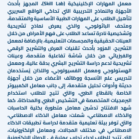
معمل المهارات الإكلينيكية (Skill Lab)، المجهز بأحدث
الأجهزة والنماذج التدريبية التي تحاكي الواقع السريري
لتأهيل الطلاب على المهارات الطبية الأساسية والمتقدمة،
ومتحف الباثولوجي، والذي يعرض نماذج تشريحية
وتشخيصية نادرة تساعد الطلاب على فهم الأمراض من خلال
العينات الحقيقية والمجسمات التعليمية، بالإضافة لمعمل
التشريح، المزود بأحدث تقنيات العرض والتشريح الرقمي
والفيزيائي من خلال شاشة تفاعلية متقدمة، وعينات
تشريحية لدعم دراسة التشريح البشري بدقة عالية، ومعمل
الهستولوجي ومعمل الفسيولوجي، واللذان يُستخدمان
لتدريس علم الأنسجة ووظائف الأعضاء من خلال أجهزة
حديثة وأدوات تحليل متقدمة، إلى جانب معامل الكمبيوتر
الخاصة بالقطاع الطبي، والتي تتيح للطلاب استخدام
البرمجيات المتخصصة في التشخيص الطبي والمحاكاة. كما
شهد الافتتاح تدشين معامل متطورة بكلية الحاسبات
والذكاء الاصطناعي، شملت: معامل الذكاء الاصطناعي،
والتي توفر بيئة تعليمية متقدمة لدراسة تطبيقات الذكاء
الاصطناعي في مختلف المجالات، ومعامل الإلكترونيات،
التي تتيح للطلاب إجراء تجارب عملية في الدوائر الإلكترونية