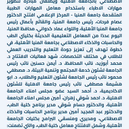
الاصطناعي بالجامعة الأهلية ويطلقان مبادرة لتطوير
مهارات الاطباء باستخدام معامل المهارات الطبية
المتقدمة جامعة المنيا - المركز الإعلامي افتتح الدكتور
عصام فرحات، رئيس جامعة المنيا، والقائم بأعمال رئيس
جامعة المنيا الأهلية، واللواء عماد كدواني، محافظ المنيا،
اليوم عددًا من المعامل التعليمية الحديثة بكليتي الطب
والحاسبات والذكاء الاصطناعي بجامعة المنيا الأهلية، في
خطوة تهدف إلى تعزيز جودة التعليم والتدريب العملي
للطلاب في مختلف التخصصات. شهد فعاليات الافتتاح د.
محمد أبوزيد، نائب المحافظ، د. أيمن حسنين نائب رئيس
الجامعة لشئون خدمة المجتمع وتنمية البيئة، د. مصطفي
محمود نائب رئيس الجامعة لشئون التعليم والطلاب، د. ابو
هشيمة مصطفى نائب رئيس جامعة الاهلية للشئون
الاكاديمية، د. أحمد السيد عضو مجلس امناء الجامعة
الاهلية، د. احمد شوقي زهران، أمين مجلس امناء الجامعة
الأهلية، والدكتور حسام شوقي مدير برنامج كلية الطب،
والدكتور عبد المجيد أمين مدير برنامج الحاسبات والذكاء
الاصطناعي، ومديري ومنسقي البرامج بكليات الجامعة
الأهلية. وشمل الافتتاح معامل كلية الطب، والتي تضمنت: