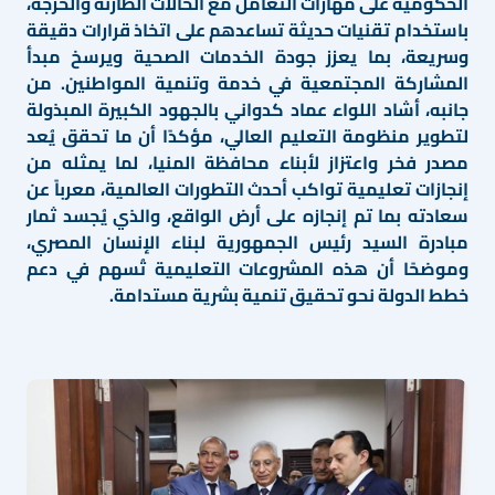
الحكومية على مهارات التعامل مع الحالات الطارئة والحرجة،
باستخدام تقنيات حديثة تساعدهم على اتخاذ قرارات دقيقة
وسريعة، بما يعزز جودة الخدمات الصحية ويرسخ مبدأ
المشاركة المجتمعية في خدمة وتنمية المواطنين. من
جانبه، أشاد اللواء عماد كدواني بالجهود الكبيرة المبذولة
لتطوير منظومة التعليم العالي، مؤكدًا أن ما تحقق يُعد
مصدر فخر واعتزاز لأبناء محافظة المنيا، لما يمثله من
إنجازات تعليمية تواكب أحدث التطورات العالمية، معرباً عن
سعادته بما تم إنجازه على أرض الواقع، والذي يُجسد ثمار
مبادرة السيد رئيس الجمهورية لبناء الإنسان المصري،
وموضحًا أن هذه المشروعات التعليمية تُسهم في دعم
خطط الدولة نحو تحقيق تنمية بشرية مستدامة.