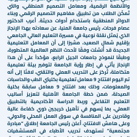
والأنظمة الرقمية، ومعامل التصميم المنطقي، والتي
تُمكّن الطلاب من تطبيق مفاهيم التصميم الرقمي وبناء
الدوائر المنطقية باستخدام أدوات حديثة. أعرب الدكتور
عصام فرحات، رئيس جامعة المنيا، عن سعادته بهذا الإنجاز
الذي يُمثل نقلة نوعية في مسيرة التعليم العالي الجامعي
بإقليم شمال الصعيد، مشيرًا إلى أن المعامل التعليمية
الجديدة قد أُنشئت وفقًا لأحدث النظم العالمية المتطورة،
وطبقًا لنموذج جامعات الجيل الرابع، مؤكداً على أن هذا
الإنجاز يأتي في إطار رؤية الجامعة لتوفير بيئة تعليمية
متكاملة، تُركز على التدريب العملي والتقني، لافتًا إلى أنه
تم اليوم افتتاح 9 معامل تعليمية بكليتي الطب والحاسبات
والمعلومات، وذلك بعد افتتاح 9 معامل سابقة بكلية
الصيدلة، ضمن خطة الجامعة الأهلية لتعزيز أساليب
التعليم التفاعلي وربط الدراسة الأكاديمية بالتطبيق
العملي، بما يُسهم في تأهيل خريجين ذوي كفاءة عالية
وقادرين على المنافسة في سوق العمل المحلي والدولي.
وعلى هامش الافتتاح، أعلن رئيس الجامعة إطلاق “مبادرة
مجتمعية” تستهدف تدريب الأطباء في المستشفيات