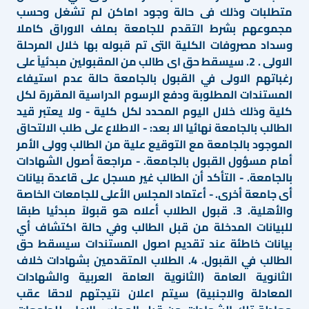
متطلبات وذلك فى حالة وجود اماكن لم تشغل وحسب
مجموعهم بشرط التقدم للجامعة بملف الاوراق كاملا
وسداد مصروفات الكلية التى تم قبوله بها خلال المرحلة
الاولى . 2. سيسقط حق اى طالب من المقبولين مبدئياً على
رغباتهم الاولى في القبول بالجامعة حالة عدم استيفاء
المستندات المطلوبة ودفع الرسوم الدراسية المقررة لكل
كلية وذلك خلال اليوم المحدد لكل كلية - ولا يعتبر قيد
الطالب بالجامعة نهائيا الا بعد: - الاطلاع على طلب الالتحاق
الموجود بالجامعة مع التوقيع علية من الطالب وولى الأمر
أمام مسؤول القبول بالجامعة. - مراجعة أصول الشهادات
بالجامعة. - التأكد أن الطالب غير مسجل على قاعدة بيانات
أى جامعة أخرى. - أعتماد المجلس الأعلى للجامعات الخاصة
والأهلية. 3. قبول الطلاب أعلاه هو قبولاً مبدئيا طبقا
للبيانات المدخلة من قبل الطالب وفي حالة اكتشاف أي
بيانات خاطئة عند تقديم اصول المستندات سيسقط حق
الطالب في القبول. 4. الطلاب المتقدمين بشهادات خلاف
الثانوية العامة (الثانوية العامة العربية والشهادات
المعادلة والاجنبية) سيتم اعلان نتيجتهم لاحقا عقب