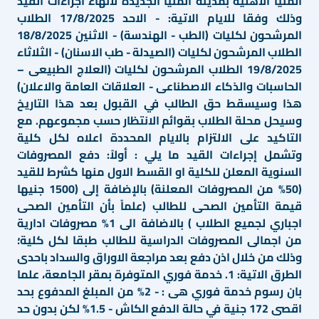
المنيا الأهلية بمدينة المنيا الجديدة لأنهاء اجراءات القيد
وذلك وفقا للايام الاتية: - الاحد 17/8/2025 الطلاب
المرشحون لكليات (الطب - الهندسة) - الاثنين 18/8/2025
الطلاب المرشحون لكليات (الصيدلة - طب الاسنان) - الثلاثاء
19/8/2025 الطلاب المرشحون لكليات (العلاج الطبيعى –
الحاسبات والذكاء الاصطناعى - العلاقات العامة والاعلان)
هذا وسيسقط حق الطالب في القبول بعد هذا التاريخ
وسيحل محلة الطلاب بقوائم الانتظار حسب مجموعهم. مع
التاكيد على الالتزام بالايام المحددة اعلاه لكل كلية
وتشمل إجراءات القيد ما يلي : أولاً: دفع المصروفات
السنوية المعلن للكلية او القسط الاول منها كشرط للقيد
(50% من المصروفات المعلنة) بالإضافة إلى (1500 جنيها
قيمة التأمين الصحى للطالب (علماً بأن التأمين الصحى
اجباري لجميع الطلاب ) بالاضافة الى 1% مصروفات ادارية
من اجمالى المصروفات الدراسية للطالب طبقا لكل كلية؛
وذلك من خلال اذن دفع بعد مراجعة الاوراق والسداد باحدى
الطرق الاتية: 1. خدمة فوري المتوفرة بمقر الجامعة، علما
بان رسوم خدمة فوري هى : - 2% من المبلغ المدفوع بحد
اقصى 172 جنية في حالة الدفع الكاش - 1.5% لكن بدون حد