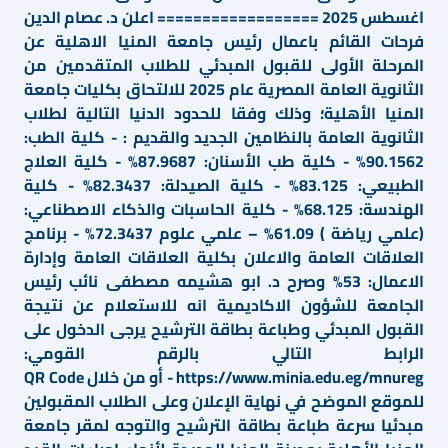
اغسطس 2025 ================== اعلن د. عصام الدين
فرحات القائم باعمال رئيس جامعة المنيا الاهلية عن
المرحلة الأولى للقبول المبدئي للطلاب المتقدمين من
الثانوية العامة المصرية عام 2025 للالتحاق بكليات جامعة
المنيا الأهلية؛ وذلك وفقا للحدود الدنيا التالية لطلاب
الثانوية العامة بالنظامين الجديد والقديم : - كلية الطب:
90.1562% - كلية طب الأسنان: 87.9687% - كلية العلاج
الطبيعي: 83.125% - كلية الصيدلة: 82.3437% - كلية
الهندسة: 68.125% - كلية الحاسبات والذكاء الاصطناعي:
(علمي رياضة ) 61.09% – علمي علوم 72.3437% - برنامج
العلاقات العامة والاعلان بكلية العلاقات العامة وإدارة
الاعمال: 53% وصرح د. ابو هشيمه مصطفى نائب رئيس
الجامعة للشؤون الاكاديمية انه للاستعلام عن نتيجة
القبول المبدئي وطباعة بطاقة الترشيح يرجى الدخول على
الرابط التالي بالرقم القومي:
https://www.minia.edu.eg/mnureg - أو من خلال QR Code
للموقع الموضح في نهاية الإعلان وعلى الطلاب المقبولين
مبدئيا سرعة طباعة بطاقة الترشيح والتوجه لمقر جامعة