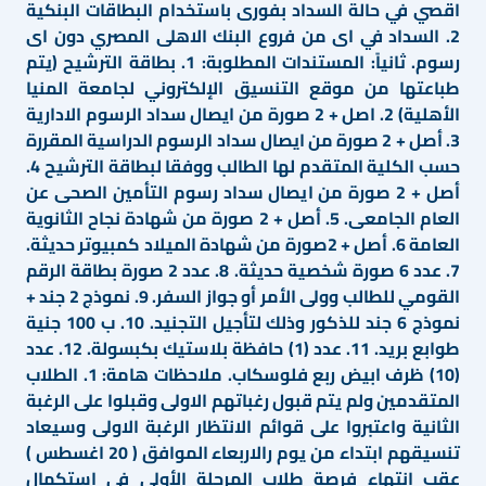
اقصي في حالة السداد بفورى باستخدام البطاقات البنكية
2. السداد في اى من فروع البنك الاهلى المصري دون اى
رسوم. ثانياً: المستندات المطلوبة: 1. بطاقة الترشيح (يتم
طباعتها من موقع التنسيق الإلكتروني لجامعة المنيا
الأهلية) 2. اصل + 2 صورة من ايصال سداد الرسوم الادارية
3. أصل + 2 صورة من ايصال سداد الرسوم الدراسية المقررة
حسب الكلية المتقدم لها الطالب ووفقا لبطاقة الترشيح 4.
أصل + 2 صورة من ايصال سداد رسوم التأمين الصحى عن
العام الجامعى. 5. أصل + 2 صورة من شهادة نجاح الثانوية
العامة 6. أصل + 2صورة من شهادة الميلاد كمبيوتر حديثة.
7. عدد 6 صورة شخصية حديثة. 8. عدد 2 صورة بطاقة الرقم
القومي للطالب وولى الأمر أو جواز السفر. 9. نموذج 2 جند +
نموذج 6 جند للذكور وذلك لتأجيل التجنيد. 10. ب 100 جنية
طوابع بريد. 11. عدد (1) حافظة بلاستيك بكبسولة. 12. عدد
(10) ظرف ابيض ربع فلوسكاب. ملاحظات هامة: 1. الطلاب
المتقدمين ولم يتم قبول رغباتهم الاولى وقبلوا على الرغبة
الثانية واعتبروا على قوائم الانتظار الرغبة الاولى وسيعاد
تنسيقهم ابتداء من يوم رالاربعاء الموافق ( 20 اغسطس )
عقب انتهاء فرصة طلاب المرحلة الأولى في استكمال