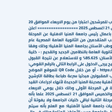
استكمال اجراءات القيد للطلاب للمرشحين اعتبارا من يوم الاربعاء الموافق 20
اغسطس 2025 وحتى الخميس 21 اغسطس 2025 ================== اعلن
باعمال رئيس جامعة المنيا الاهلية عن المرحلة
اب المتقدمين من الثانوية العامة المصرية عام
ب وطب الأسنان بجامعة المنيا الأهلية؛ وذلك وفقا
لثانوية العامة بالنظامين الجديد والقديم : - كلية
الطب: 89.375% - كلية طب الأسنان: 85.625% و للاستعلام عن نتيجة القبول
 يرجى الدخول على الرابط التالي بالرقم القومي:
https://www.minia.edu.eg/mnureg - أو من خلال QR Code للموقع الموضح
ب المقبولين مبدئيا سرعة طباعة بطاقة الترشيح
هلية بمدينة المنيا الجديدة لأنهاء اجراءات القيد
ة في المرحلة الأولى وذلك خلال يومي الاربعاء
الموافق 20 أغسطس 2025 والخميس الموافق 21 اغسطس 2025 علما بأنه
رحلة الثانية لباقي كليات الجامعة ولا يفوتنا أن
ت جامعة المنيا الأهلية؛ مع العلم بأنه سيتم
ول بالجامعة حسب الأماكن المتاحة وذلك في حال