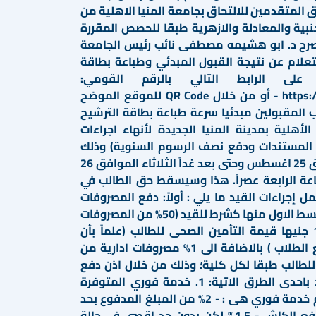
ق المتقدمين للالتحاق بجامعة المنيا الاهلية من
نبية والمعادلة والازهرية طبقا للحصص المقررة
رح د. ابو هشيمه مصطفى نائب رئيس الجامعة
تعلام عن نتيجة القبول المبدئي وطباعة بطاقة
على الرابط التالي بالرقم القومي:
https://www.minia.edu.eg/mnureg - أو من خلال QR Code للموقع الموضح
ب المقبولين مبدئيا سرعة طباعة بطاقة الترشيح
لأهلية بمدينة المنيا الجديدة لأنهاء اجراءات
لمستندات ودفع نصف الرسوم السنوية) وذلك
اعتبارا من غدا الاثنين الموافق 25 اغسطس وحتى بعد غداً الثلاثاء الموافق 26
مام الساعة الرابعة عصراً. هذا وسيسقط حق الطالب في
ل إجراءات القيد ما يلي : أولاً: دفع المصروفات
السنوية المعلن للكلية او القسط الاول منها كشرط للقيد (50% من المصروفات
المعلنة) بالإضافة إلى (1500 جنيها قيمة التأمين الصحى للطالب (علماً بأن
التأمين الصحى اجباري لجميع الطلاب ) بالاضافة الى 1% مصروفات ادارية من
للطالب طبقا لكل كلية؛ وذلك من خلال اذن دفع
بعد مراجعة الاوراق والسداد باحدى الطرق الاتية: 1. خدمة فوري المتوفرة
بمقر الجامعة، علما بان رسوم خدمة فوري هى : - 2% من المبلغ المدفوع بحد
اقصى 172 جنية في حالة الدفع الكاش - 1.5% لكن بدون حد اقصي في حالة