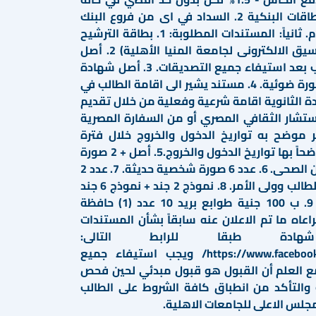
السداد بفورى باستخدام البطاقات البنكية 2. السداد في اى من فروع البنك
الاهلى المصري دون اى رسوم. ثانياً: المستندات المطلوبة: 1. بطاقة الترشيح
(يتم طباعتها من موقع التنسيق الالكترونى لجامعة المنيا الأهلية) 2. أصل
الشهادة الحاصل عليها الطالب بعد استيفاء جميع التصديقات. 3. أصل شهادة
الميلاد المصرية للطالب+ 2 صورة ضوئية. 4. مستند يشير الى اقامة الطالب في
دة الثانوية اقامة شرعية وفعلية من خلال تقديم
تشار الثقافي المصري أو من السفارة المصرية
ر موضح به تواريخ الدخول والخروج خلال فترة
الدراسة و شهادة تحركات موضحاً بها تواريخ الدخول والخروج.5. أصل + 2 صورة
من ايصال سداد رسوم التأمين الصحى. 6. عدد 6 صورة شخصية حديثة. 7. عدد 2
صورة بطاقة الرقم القومي للطالب وولى الأمر. 8. نموذج 2 جند + نموذج 6 جند
للذكور وذلك لتأجيل التجنيد 9. ب 100 جنية طوابع بريد 10 عدد (1) حافظة
كبسولة 11. مع مراعاه ما تم الاعلان عنه سابقاً بشأن المستندات
ادة طبقا للرابط التالى:
https://www.facebook.com/share/p/1A48gEmr79/ ويجب استيفاء جميع
 مع العلم أن القبول هو قبول مبدئي لحين فحص
 والتأكد من انطباق كافة الشروط على الطالب
جلس الاعلى للجامعات الاهلية.