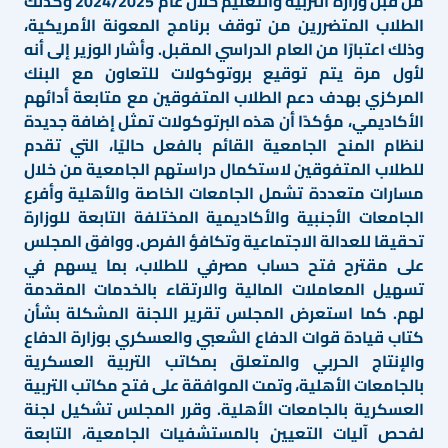
من قبل وزارة التربية والتعليم خلال عام 2024/2025 وكذلك
الطلاب المتضررين من توقف برنامج المعونة الأمريكية،
وذلك اعتبارًا من العام الدراسي المقبل. وأشار الوزير إلى أنه
لأول مرة يتم توقيع بروتوكولات للتعاون مع البنك
المركزي بهدف دعم الطلاب المتفوقين مع متابعة أدائهم
الأكاديمي، مؤكدًا أن هذه البرتوكولات تمثل إضافة جديدة
لنظام المنح الجامعية القائم بالفعل حاليًا، التي تقدم
للطلاب المتفوقين لاستكمال دراستهم الجامعية من خلال
مسارات متعددة تشمل الجامعات الخاصة والأهلية وأفرع
الجامعات الأجنبية والأكاديمية المختلفة التابعة للوزارة
تحقيقا للعدالة الاجتماعية وتكافؤ الفرص. ووافق المجلس
على مقترح فتح حساب مصرفي للطلاب، بما يسهم في
تسهيل المعاملات المالية والارتقاء بالخدمات المقدمة
لهم. كما استعرض المجلس تقرير اللجنة المشكلة بشأن
كتاب قيادة قوات الدفاع الشعبي والعسكري بوزارة الدفاع
والإنتاج الحربي والمتعلق بمكاتب التربية العسكرية
بالجامعات الأهلية، وتمت الموافقة على فتح مكاتب التربية
العسكرية بالجامعات الأهلية. وقرر المجلس تشكيل لجنة
لفحص آليات التعيين بالمستشفيات الجامعية، التابعة