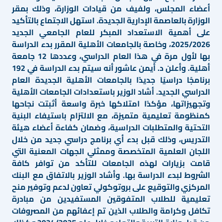
أعضاء المجلس، ولفيف من قيادات الوزارة، وذلك بمقر
الوزارة بالعاصمة الإدارية الجديدة. استهل الاجتماع بالتأكيد
على أهمية الاستعداد المبكر للعام الجامعي الجديد
2025/2026، وخاصة بالجامعات الأهلية المقرر بدء الدراسة
بها لأول مرة في هذا العام الدراسي، وعددها 12 جامعة
أهلية. وأعلن د. أيمن عاشور أنه سيتم بدء الدراسة في 192
برنامجًا دراسيًا جديدًا بالجامعات الأهلية الجديدة العام
الدراسي الجديد. أشاد الوزير باستعدادات الجامعات الأهلية
وتجهيزاتها، مؤكدًا امتلاكها خبرة واسعة أثبتت نجاحها
كمنظومة تعليمية متميزة، مع الالتزام باستيفاء البنية
التحتية والمتطلبات الدراسية، وضمان كفاءة أعضاء هيئة
التدريس، وذلك قبل بدء أي برنامج دراسي جديد من خلال
اللجان العلمية المتخصصة وممثلي الجهات المعنية التي
قامت بزيارات لهذه الجامعات للتأكد من توافر كافة
الشروط لبدء الدراسة بها. وأشاد الوزير بالاتفاق مع البنك
المركزي والتوقيع على بروتوكولي تعاون لدعم وتوفير منح
تعليمية للطلاب المتفوقين المستفيدين من مبادرة
تكافل وكرامة والطلاب الذين تم إعفائهم من المصروفات