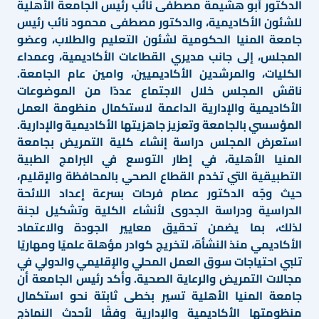
الدكتور أبو هشيمة مصطفى نائب رئيس الجامعة الأهلية
للشئون الأكاديمية، والدكتور مصطفى محمود نائب رئيس
جامعة المنيا الحكومية لشئون التعليم والطلاب، وعضو
المجلس، إلى جانب مديري القطاعات الأكاديمية، وعمداء
الكليات، والمرشدين الأكاديميين، وامين عام الجامعة.
ناقش المجلس خلال الاجتماع عددًا من الموضوعات
الأكاديمية والإدارية الداعمة لاستكمال منظومة العمل
المؤسسي بالجامعة وتعزيز جاهزيتها الأكاديمية والإدارية.
استعرض المجلس دراسة إنشاء كلية التمريض بجامعة
المنيا الأهلية، في إطار التوسع في البرامج الطبية
التطبيقية التي تخدم القطاع الصحي بالمحافظة والإقليم،
حيث وجّه الدكتور عصام فرحات بسرعة إعداد اللائحة
الدراسية ودراسة الجدوى لأنشاء الكلية وتشكيل لجنة
لذلك، بما يضمن تحقيق معايير الجودة والاعتماد
الأكاديمي منذ النشأة، لتخريج كوادر مؤهلة علميًا ومهاريًا
تلبي احتياجات سوق العمل المحلي والإقليمي والدولي في
مجالات التمريض والرعاية الصحية. وأكد رئيس الجامعة أن
جامعة المنيا الأهلية تسير بخطى ثابتة نحو استكمال
منظومتها الأكاديمية والإدارية وفقًا لأحدث النماذج