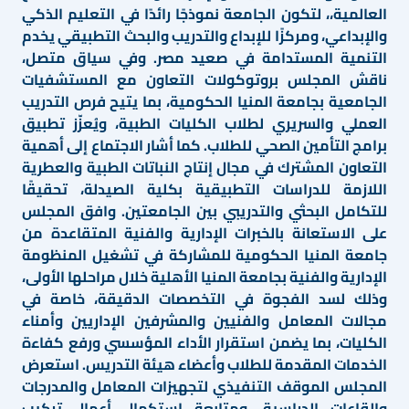
العالمية،، لتكون الجامعة نموذجًا رائدًا في التعليم الذكي
والإبداعي، ومركزًا للإبداع والتدريب والبحث التطبيقي يخدم
التنمية المستدامة في صعيد مصر. وفي سياق متصل،
ناقش المجلس بروتوكولات التعاون مع المستشفيات
الجامعية بجامعة المنيا الحكومية، بما يتيح فرص التدريب
العملي والسريري لطلاب الكليات الطبية، ويُعزّز تطبيق
برامج التأمين الصحي للطلاب. كما أشار الاجتماع إلى أهمية
التعاون المشترك في مجال إنتاج النباتات الطبية والعطرية
اللازمة للدراسات التطبيقية بكلية الصيدلة، تحقيقًا
للتكامل البحثي والتدريبي بين الجامعتين. وافق المجلس
على الاستعانة بالخبرات الإدارية والفنية المتقاعدة من
جامعة المنيا الحكومية للمشاركة في تشغيل المنظومة
الإدارية والفنية بجامعة المنيا الأهلية خلال مراحلها الأولى،
وذلك لسد الفجوة في التخصصات الدقيقة، خاصة في
مجالات المعامل والفنيين والمشرفين الإداريين وأمناء
الكليات، بما يضمن استقرار الأداء المؤسسي ورفع كفاءة
الخدمات المقدمة للطلاب وأعضاء هيئة التدريس. استعرض
المجلس الموقف التنفيذي لتجهيزات المعامل والمدرجات
والقاعات الدراسية، ومتابعة استكمال أعمال تركيب