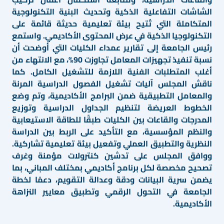
الشاشات التفاعلية الذكية وتحديث البنية التكنولوجية
المتكاملة التي تُتيح بيئة تعليمية حديثة قائمة على
التكنولوجيا الذكية في عرض المحتوى الأكاديمي. واستمع
رئيس الجامعة إلى تقارير عمداء الكليات التي أوضحت أن
نسبة تنفيذ تجهيزات المعامل تجاوزت 90%، مع الانتهاء من
أغلب المتطلبات الفنية اللازمة للتشغيل الكامل. كما
ناقش المجلس آليات تشغيل الفصول الدراسية المرنة
والمعامل التطبيقية ضمن البرامج الأكاديمية، وتم وضع
الخطوط العريضة لتنظيم الجداول الدراسية وتوزيع
المدرجات والقاعات بين الكليات طبقًا للطاقة الاستيعابية
والنظم المؤسسية، مع التأكيد على الربط بين الدراسة
النظرية والتطبيق العملي وتفعيل بيئة تعليمية تشاركية.
ووافق المجلس على تدشين كنترولات مؤمنة وغرف
تصحيح مخصصة لكل برنامج أكاديمي بمختلف المباني، بما
يضمن سرية البيانات ودقة وعدالة التقويم، دعمًا لخطة
الجامعة في التحول الرقمي وتطبيق معايير النزاهة
الأكاديمية.