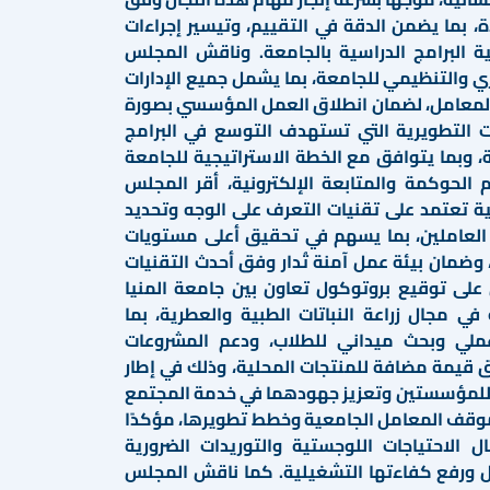
، بما يضمن الدقة في التقييم، وتيسير إجراءات
ة البرامج الدراسية بالجامعة. وناقش المجلس
ي والتنظيمي للجامعة، بما يشمل جميع الإدارات
المعامل، لضمان انطلاق العمل المؤسسي بصورة
ات التطويرية التي تستهدف التوسع في البرامج
ة، وبما يتوافق مع الخطة الاستراتيجية للجامعة
م الحوكمة والمتابعة الإلكترونية، أقر المجلس
 تعتمد على تقنيات التعرف على الوجه وتحديد
 العاملين، بما يسهم في تحقيق أعلى مستويات
، وضمان بيئة عمل آمنة تُدار وفق أحدث التقنيات
على توقيع بروتوكول تعاون بين جامعة المنيا
في مجال زراعة النباتات الطبية والعطرية، بما
لي وبحث ميداني للطلاب، ودعم المشروعات
ق قيمة مضافة للمنتجات المحلية، وذلك في إطار
 للمؤسستين وتعزيز جهودهما في خدمة المجتمع
وقف المعامل الجامعية وخطط تطويرها، مؤكدًا
 الاحتياجات اللوجستية والتوريدات الضرورية
 ورفع كفاءتها التشغيلية. كما ناقش المجلس