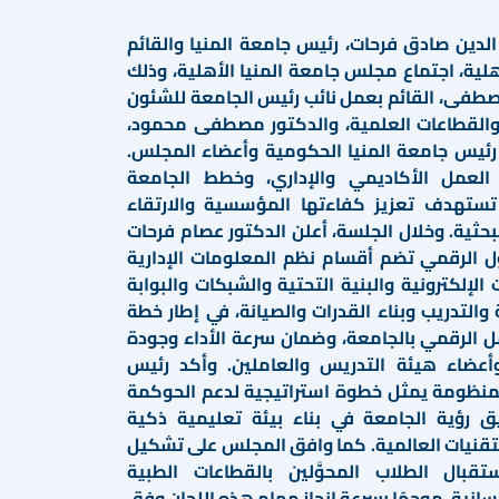
الدين صادق فرحات، رئيس جامعة المنيا والقائم
لية، اجتماع مجلس جامعة المنيا الأهلية، وذلك
طفى، القائم بعمل نائب رئيس الجامعة للشئون
 والقطاعات العلمية، والدكتور مصطفى محمود،
رئيس جامعة المنيا الحكومية وأعضاء المجلس.
العمل الأكاديمي والإداري، وخطط الجامعة
 تستهدف تعزيز كفاءتها المؤسسية والارتقاء
بحثية. وخلال الجلسة، أعلن الدكتور عصام فرحات
 الرقمي تضم أقسام نظم المعلومات الإدارية
 الإلكترونية والبنية التحتية والشبكات والبوابة
 والتدريب وبناء القدرات والصيانة، في إطار خطة
 الرقمي بالجامعة، وضمان سرعة الأداء وجودة
أعضاء هيئة التدريس والعاملين. وأكد رئيس
منظومة يمثل خطوة استراتيجية لدعم الحوكمة
يق رؤية الجامعة في بناء بيئة تعليمية ذكية
تقنيات العالمية. كما وافق المجلس على تشكيل
تقبال الطلاب المحوَّلين بالقطاعات الطبية
سانية، موجهًا بسرعة إنجاز مهام هذه اللجان وفق