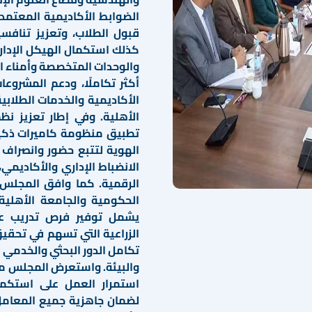
الضوابط الأكاديمية المعتمدة
قبول الطلاب، وتعزيز تنافسي
كذلك استكمال الهيكل الإدار
والوحدات المتخصصة وأمناء 
أكثر تكاملًا، ودعم المشروع
الأكاديمية والخدمات الطلابي
الأهلية. وفي إطار تعزيز نظ
تطبيق منظومة كاميرات ذكية
الهوية لتتبع حضور وانصراف
الانضباط الإداري والأكاديمي
الرقمية. كما وافق المجلس 
الحكومية والجامعة الأهلية 
يشمل توفير فرص تدريب عم
الزراعية التي تسهم في تحقي
تكامل الدور البحثي والخدمي
والبيئة. واستعرض المجلس م
استمرار العمل على استكمال
لضمان جاهزية جميع المعامل