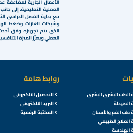
الأعمال الجارية لمضاعفة عد
العملية التعليمية، إلى جان
مع بداية الفصل الدراسي الث
وشبكات الغازات وضغط الهواء
الذي يتم تجهيزه وفق أحدث 
العملي ويعزّز الميزة التنافس
يات
روابط هامة
 الطب البشري البشري
التحصيل الالكتروني
 الصيدلة
البريد الالكتروني
 طب الفم والأسنان
المكتبة الرقمية
 العلاج الطبيعي
 الهندسة