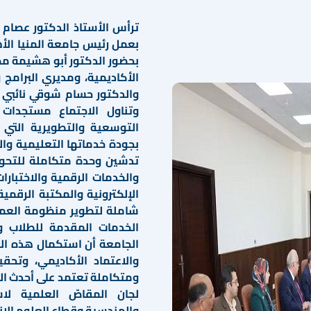
ترأس الأستاذ الدكتور عصام 
بعمل رئيس جامعة المنيا الأه
بحضور الدكتور أبو هشيمة مص
الأكاديمية، ومديري البرامج
والدكتور حسام شوقي نائبي 
وتناول الاجتماع مستجدات 
التوسعية والتطويرية التي
بجودة خدماتها التعليمية وال
تدشين وحدة متكاملة للتحول
والخدمات الرقمية والاختبارات
الإلكترونية والمكتبة الرقمية
شاملة لتطوير منظومة العمل
الخدمات المقدمة للطلاب و
الجامعة أن استكمال هذه ال
والاعتماد الأكاديمي، وتحق
ومتكاملة تعتمد على أحدث ال
لجان المقاصّ العلمية لاس
والهندسية وقطاع العلوم الإن