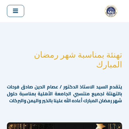
تهنئة بمناسبة شهر رمضان
المبارك
يتقدم السيد الاستاذ الدكتور / عصام الدين صادق فرحات
بالتهنئة لجميع منتسبي الجامعة الأهلية بمناسبة حلول
شهر رمضان المبارك أعاده الله علينا بالخير واليمن والبركات