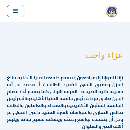
عزاء واجب
(إنا لله وإنا إليه راجعون ) تتقدم جامعة المنيا الأهلية ببالغ
الحزن وعميق الأسى للفقيد الطالب / أ. محمد بدر أبو
حسينة كلية الصيدلة - الفرقة الأولى كما يتقدم أ.د/ عصام
الدين صادق فرحات رئيس جامعة المنيا الأهلية ونائب رئيس
الجامعة للشئون الأكاديمية والعمداء والعاملون والطلاب
بخالص التعازي والمواساة لأسرة الفقيد داعين المولى عز
وجل أن يتغمده بواسع رحمته ويسكنه فسيح جناته ويلهم
أهله الصبر والسلوان