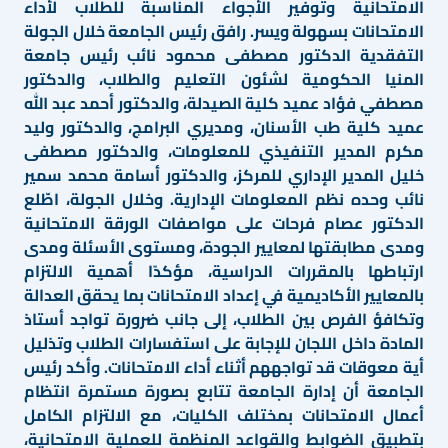
الامتحانية وتوفير الأجواء المناسبة للطلاب لأداء
الامتحانات بسهولة ويسر. رافق رئيس الجامعة خلال الجولة
التفقدية الدكتور مصطفى محمود نائب رئيس جامعة
المنيا الحكومية لشئون التعليم والطلاب، والدكتور
مصطفي فؤاد عميد كلية الصيدلة، والدكتور أحمد عبد الله
عميد كلية طب الأسنان، ومديري البرامج، والدكتور وليد
مكرم المدير التنفيذي للمعلومات، والدكتور مصطفى
خليل المدير الإداري للمركز، والدكتور أسامة محمد سمير
نائب وحده نظم المعلومات الإدارية. وخلال الجولة، اطّلع
الدكتور عصام فرحات على مواصفات الورقة الامتحانية
ومدى مطابقتها لمعايير الجودة، ومستوى الأسئلة ومدى
ارتباطها بالمقررات الدراسية، مؤكدًا أهمية الالتزام
بالمعايير الأكاديمية في إعداد الامتحانات بما يحقق العدالة
وتكافؤ الفرص بين الطلاب، إلى جانب ضرورة تواجد أستاذ
المادة داخل اللجان للإجابة على استفسارات الطلاب وتذليل
أية معوقات قد تواجههم أثناء أداء الامتحانات. وأكد رئيس
الجامعة أن إدارة الجامعة تتابع بصورة مستمرة انتظام
أعمال الامتحانات بمختلف الكليات، مع الالتزام الكامل
بتطبيق الضوابط والقواعد المنظمة للعملية الامتحانية،