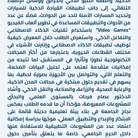
الذكية، وأنظمة التنبؤ الذكي بالحرائق ووسائل الإطفاء
التلقائي، إلى جانب تطبيقات القيادة الذكية للسيارات
وتحديد المسارات الآمنة للحد من الحوادث، فضلًا عن عدد
من الأدوات والتطبيقات المساعدة في تطوير ألعاب الفيديو
“Video Games” باستخدام تقنيات الذكاء الاصطناعي
والتفاعل الذكي. واستعرض الطلاب خلال المعرض كيفية
توظيف تطبيقات الذكاء الاصطناعي وإنترنت الأشياء في
مختلف القطاعات الحيوية، باعتبارها من أكثر المجالات
التكنولوجية تطورًا وتأثيرًا في المستقبل، لما تتيحه من
إمكانيات متقدمة تعتمد على تحليل البيانات الضخمة،
والتعلم الآلي، والتواصل بين الأجهزة بصورة لحظية، بما
يسهم في تقديم حلول مبتكرة في مجالات المدن الذكية،
والرعاية الصحية، والزراعة، والصناعة، والنقل الذكي. وأشاد
الدكتور عصام فرحات بالمستوى العلمي والبحثي
للمشروعات المعروضة، مؤكدًا أن ما قدمه الطلاب يعكس
نجاح الجامعة في بناء بيئة تعليمية حديثة قائمة على
الابتكار والإبداع والتطبيق العملي، موجّهًا بدراسة إمكانية
اعتماد عدد من المشروعات التطبيقية للاستفادة منها
داخل الحرم الجامعي، خاصة ما يتعلق بتأمين دخول