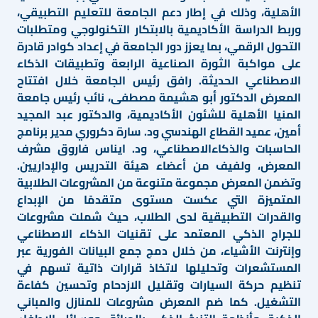
الأهلية، وذلك في إطار دعم الجامعة للتعليم التطبيقي،
وربط الدراسة الأكاديمية بالابتكار التكنولوجي ومتطلبات
التحول الرقمي، بما يعزز دور الجامعة في إعداد كوادر قادرة
على مواكبة الثورة الصناعية الرابعة وتطبيقات الذكاء
الاصطناعي الحديثة. رافق رئيس الجامعة خلال افتتاح
المعرض الدكتور أبو هشيمة مصطفى، نائب رئيس جامعة
المنيا الأهلية للشئون الأكاديمية، والدكتور عبد المجيد
أمين، عميد القطاع الهندسي ود. سارة دكروري مدير برنامج
الحاسبات والذكاءالاصطناعي، ود. ايناس فاروق مشرف
المعرض، ولفيف من أعضاء هيئة التدريس والإداريين.
وتضمن المعرض مجموعة متنوعة من المشروعات الطلابية
المتميزة التي عكست مستوى متقدمًا من الإبداع
والقدرات التطبيقية لدى الطلاب، حيث شملت مشروعات
للجراج الذكي المعتمد على تقنيات الذكاء الاصطناعي
وإنترنت الأشياء، من خلال دمج جمع البيانات الفورية عبر
المستشعرات وتحليلها لاتخاذ قرارات ذاتية تسهم في
تنظيم حركة السيارات وتقليل الازدحام وتحسين كفاءة
التشغيل. كما ضم المعرض مشروعات للمنازل والمباني