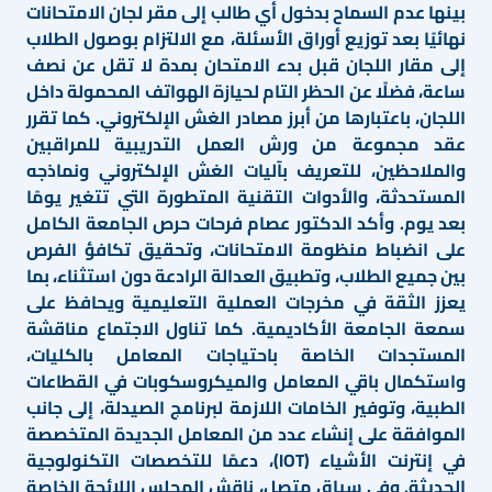
بينها عدم السماح بدخول أي طالب إلى مقر لجان الامتحانات
نهائيًا بعد توزيع أوراق الأسئلة، مع الالتزام بوصول الطلاب
إلى مقار اللجان قبل بدء الامتحان بمدة لا تقل عن نصف
ساعة، فضلًا عن الحظر التام لحيازة الهواتف المحمولة داخل
اللجان، باعتبارها من أبرز مصادر الغش الإلكتروني. كما تقرر
عقد مجموعة من ورش العمل التدريبية للمراقبين
والملاحظين، للتعريف بآليات الغش الإلكتروني ونماذجه
المستحدثة، والأدوات التقنية المتطورة التي تتغير يومًا
بعد يوم. وأكد الدكتور عصام فرحات حرص الجامعة الكامل
على انضباط منظومة الامتحانات، وتحقيق تكافؤ الفرص
بين جميع الطلاب، وتطبيق العدالة الرادعة دون استثناء، بما
يعزز الثقة في مخرجات العملية التعليمية ويحافظ على
سمعة الجامعة الأكاديمية. كما تناول الاجتماع مناقشة
المستجدات الخاصة باحتياجات المعامل بالكليات،
واستكمال باقي المعامل والميكروسكوبات في القطاعات
الطبية، وتوفير الخامات اللازمة لبرنامج الصيدلة، إلى جانب
الموافقة على إنشاء عدد من المعامل الجديدة المتخصصة
في إنترنت الأشياء (IOT)، دعمًا للتخصصات التكنولوجية
الحديثة. وفي سياق متصل، ناقش المجلس اللائحة الخاصة