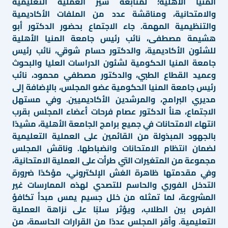
المنيا الأهلية؛ لمتابعة سير العملية التعليمية
والامتحانية، ومناقشة عدد من الملفات الأكاديمية
والتنظيمية المهمة. جاء الاجتماع بحضور الدكتور أبو
هشيمة مصطفى، نائب رئيس جامعة المنيا الأهلية
للشئون الأكاديمية، والدكتور حسام شوقي، نائب رئيس
جامعة المنيا الحكومية لشئون الدراسات العليا والبحوث
وعميد القطاع الطبي، والدكتور مصطفي محمود، نائب
رئيس جامعة المنيا الحكومية عضو المجلس، بالإضافة إلى
مديري البرامج، والمرشدين الأكاديميين. وفي مستهل
الاجتماع، هنأ الدكتور عصام فرحات أعضاء المجلس بقرب
انتهاء الامتحانات في جميع برامج الجامعة الأهلية، مشيدًا
بالجهود المبذولة من القائمين على العملية التعليمية
لضمان انتظام الامتحانات وانضباطها. وناقش المجلس
مجموعة من المتغيرات التي طرأت على العملية الامتحانية،
وفي مقدمتها ظاهرة الغش الإلكتروني، مؤكدًا ضرورة
التدخل الفوري والحاسم للتصدي لهذه الممارسات غير
المشروعة، لما تمثله من خلل جسيم يمس مبدأ تكافؤ
الفرص بين الطلاب، ويؤثر سلبًا على نزاهة العملية
التعليمية. وأقر المجلس عددًا من القرارات الحاسمة، من